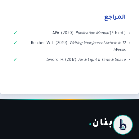
المراجع
APA. (2020).
Publication Manual
(7th ed.).
Belcher, W. L. (2019).
Writing Your Journal Article in 12
.
Weeks
.
Sword, H. (2017).
Air & Light & Time & Space
بنان
.