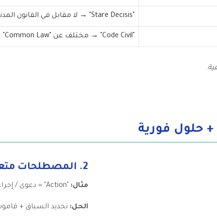
"Stare Decisis" → لا مقابل في القانون المدني
"Code Civil" → مختلف عن "Common Law"
ية
.
2. المصطلحات متعددة المعاني
مثال:
"Action" = دعوى / إجراء / عمل قانوني
الحل:
تحديد السياق + قا