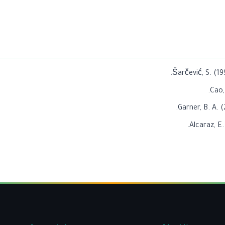
Šarčević, S. (1
Cao,
Garner, B. A. 
Alcaraz, E