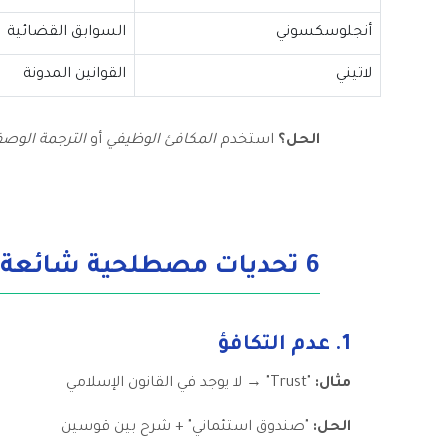
أنجلوسكسوني
السوابق القضائية
لاتيني
القوانين المدونة
الحل؟
استخدم
المكافئ الوظيفي
أو
الترجمة الوصف
6 تحديات مصطلحية شائعة + حلول فورية
1. عدم التكافؤ
مثال:
"Trust" → لا يوجد في القانون الإسلامي
الحل:
"صندوق استئماني" + شرح بين قوسين