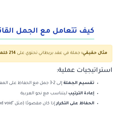
كيف تتعامل مع الجمل القان
مثال حقيقي:
جملة في عقد بريطاني تحتوي على
214 كلمة
استراتيجيات عملية:
تقسيم الجملة
إلى 2-3 جمل مع الحفاظ على المعنى
إعادة الترتيب
ليتناسب مع نحو العربية
الحفاظ على التكرار
إذا كان مقصودًا (مثل "null and void")