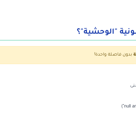
ونية "الوحشية"؟
بدون فاصلة واحدة!