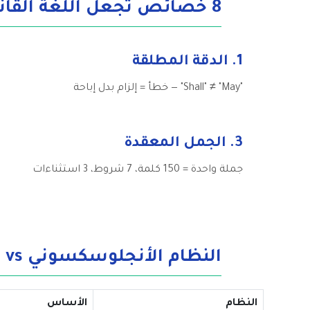
8 خصائص تجعل اللغة القانونية "كابوس الترجمة"
1. الدقة المطلقة
"Shall" ≠ "May" — خطأ = إلزام بدل إباحة
3. الجمل المعقدة
جملة واحدة = 150 كلمة، 7 شروط، 3 استثناءات
النظام الأنجلوسكسوني vs اللاتيني: 5 فروق تُصعّب الترجمة
النظام
الأساس