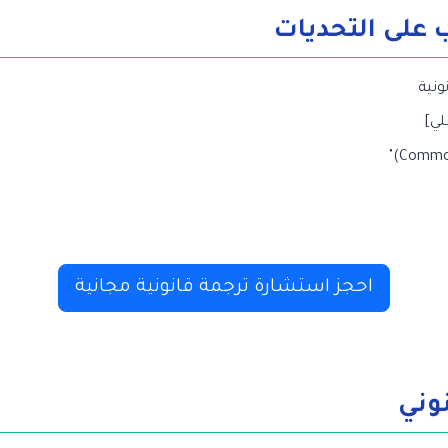
نية
لي]
احجز استشارة ترجمة قانونية مجانية