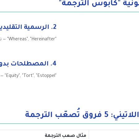
2. الرسمية التقليدية
"Whereas", "Hereinafter" — تعبيرات من القرن 17!
4. المصطلحات بدون مقابل
"Equity", "Tort", "Estoppel" — لا توجد في القانون المدني
مثال صعب الترجمة