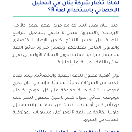
لماذا تختار شركة بنان في التحليل
الإحصائي باستخدام لغة R؟
اختيار بنان يعني الشراكة مع فريق يفهم بعمق كلاً من
"البرمجة" و"السياق". فنحن لا نكتفي بتشغيل البرامج
النصية، بل نفسر النتائج ضمن الإطار الاقتصادي
والقانوني الخاص بقطاعكم. ويضمن خبراؤنا ثنائيو اللغة
سلاسة واحترافية عملية تحويل البيانات الأولية إلى تقرير
نهائي باللغة العربية أو الإنجليزية.
نولي أهمية قصوى للدقة التقنية والإحصائية. بينما تقدم
العديد من الشركات تحليلًا أساسيًا، فإننا في بنان نجري
فحوصات تشخيصية معمقة على كل نموذج لضمان
موثوقية النتائج. سواء كنتم باحثين تسعون لنشر بحث
ذي تأثير كبير، أو شركات تبحث عن ميزة استراتيجية، فإن
حلولنا القائمة على لغة R توفر أعلى مستويات الموثوقية
المتاحة في السوق.