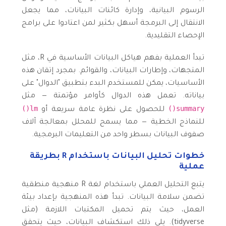
الرسوم البيانية، وإدارة كائنات البيانات، مما يجعل
الانتقال إلى البرمجة أسهل بكثير لمن اعتادوا على برامج
الإحصاء التقليدية.
تبدأ العملية بفهم هياكل البيانات الأساسية في R، مثل
المتجهات، وإطارات البيانات، والقوائم. بمجرد إتقان هذه
الأساسيات، يمكن للمستخدم البدء بتطبيق "الدوال" على
بياناته. تعمل هذه الدوال كأوامر مؤتمتة — مثل
lm()
summary()
للحصول على نظرة عامة سريعة أو
للنماذج الخطية — مما يسمح للمحلل بمعالجة آلاف
صفوف البيانات بسطر واحد من التعليمات البرمجية.
خطوات تحليل البيانات باستخدام R بطريقة
عملية
يتبع التحليل العملي باستخدام لغة R منهجية منطقية
تضمن سلامة البيانات. تبدأ هذه المنهجية بإعداد بيئة
العمل، حيث يتم تحميل المكتبات اللازمة (مثل
tidyverse). يلي ذلك استكشاف البيانات، حيث يتحقق