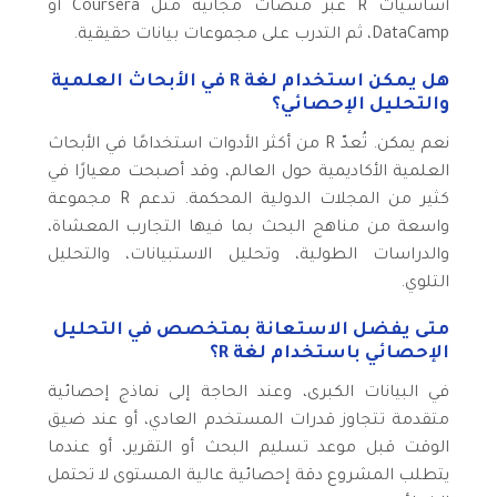
أساسيات R عبر منصات مجانية مثل Coursera أو
DataCamp، ثم التدرب على مجموعات بيانات حقيقية.
هل يمكن استخدام لغة R في الأبحاث العلمية
والتحليل الإحصائي؟
نعم يمكن. تُعدّ R من أكثر الأدوات استخدامًا في الأبحاث
العلمية الأكاديمية حول العالم، وقد أصبحت معيارًا في
كثير من المجلات الدولية المحكمة. تدعم R مجموعة
واسعة من مناهج البحث بما فيها التجارب المعشاة،
والدراسات الطولية، وتحليل الاستبيانات، والتحليل
التلوي.
متى يفضل الاستعانة بمتخصص في التحليل
الإحصائي باستخدام لغة R؟
في البيانات الكبرى، وعند الحاجة إلى نماذج إحصائية
متقدمة تتجاوز قدرات المستخدم العادي، أو عند ضيق
الوقت قبل موعد تسليم البحث أو التقرير، أو عندما
يتطلب المشروع دقة إحصائية عالية المستوى لا تحتمل