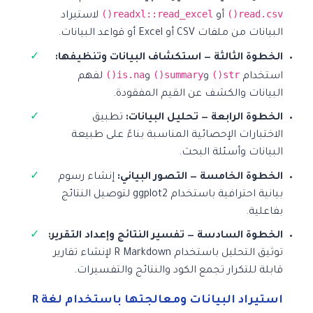
readxl::read_excel()
read.csv()
أو
لاستيراد
البيانات من ملفات CSV أو Excel أو قواعد البيانات.
الخطوة الثالثة — استكشاف البيانات وتنظيفها:
is.na()
summary()
str()
استخدام
و
و
لفهم
البيانات والكشف عن القيم المفقودة.
الخطوة الرابعة — تحليل البيانات:
تطبيق
الاختبارات الإحصائية المناسبة بناءً على طبيعة
البيانات وأسئلة البحث.
الخطوة الخامسة — التصور البياني:
إنشاء رسوم
بيانية احترافية باستخدام ggplot2 لتوصيل النتائج
بفاعلية.
الخطوة السادسة — تفسير النتائج وإعداد التقرير:
توثيق التحليل باستخدام R Markdown لإنشاء تقارير
قابلة للتكرار تجمع الكود والنتائج والتفسيرات.
استيراد البيانات ومعالجتها باستخدام لغة R