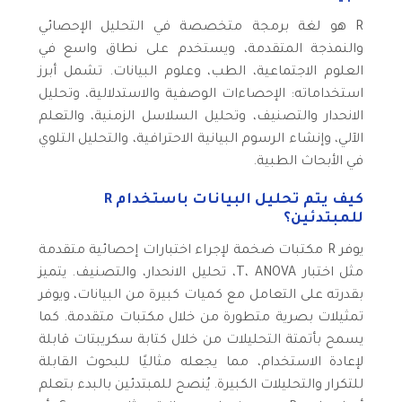
R هو لغة برمجة متخصصة في التحليل الإحصائي
والنمذجة المتقدمة، ويستخدم على نطاق واسع في
العلوم الاجتماعية، الطب، وعلوم البيانات. تشمل أبرز
استخداماته: الإحصاءات الوصفية والاستدلالية، وتحليل
الانحدار والتصنيف، وتحليل السلاسل الزمنية، والتعلم
الآلي، وإنشاء الرسوم البيانية الاحترافية، والتحليل التلوي
في الأبحاث الطبية.
كيف يتم تحليل البيانات باستخدام R
للمبتدئين؟
يوفر R مكتبات ضخمة لإجراء اختبارات إحصائية متقدمة
مثل اختبار T، ANOVA، تحليل الانحدار، والتصنيف. يتميز
بقدرته على التعامل مع كميات كبيرة من البيانات، ويوفر
تمثيلات بصرية متطورة من خلال مكتبات متقدمة. كما
يسمح بأتمتة التحليلات من خلال كتابة سكريبتات قابلة
لإعادة الاستخدام، مما يجعله مثاليًا للبحوث القابلة
للتكرار والتحليلات الكبيرة. يُنصح للمبتدئين بالبدء بتعلم