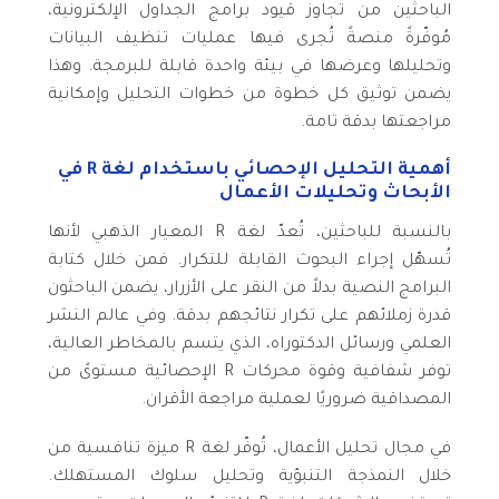
الباحثين من تجاوز قيود برامج الجداول الإلكترونية،
مُوفّرةً منصةً تُجرى فيها عمليات تنظيف البيانات
وتحليلها وعرضها في بيئة واحدة قابلة للبرمجة. وهذا
يضمن توثيق كل خطوة من خطوات التحليل وإمكانية
مراجعتها بدقة تامة.
أهمية التحليل الإحصائي باستخدام لغة R في
الأبحاث وتحليلات الأعمال
بالنسبة للباحثين، تُعدّ لغة R المعيار الذهبي لأنها
تُسهّل إجراء البحوث القابلة للتكرار. فمن خلال كتابة
البرامج النصية بدلاً من النقر على الأزرار، يضمن الباحثون
قدرة زملائهم على تكرار نتائجهم بدقة. وفي عالم النشر
العلمي ورسائل الدكتوراه، الذي يتسم بالمخاطر العالية،
توفر شفافية وقوة محركات R الإحصائية مستوىً من
المصداقية ضروريًا لعملية مراجعة الأقران.
في مجال تحليل الأعمال، تُوفّر لغة R ميزة تنافسية من
خلال النمذجة التنبؤية وتحليل سلوك المستهلك.