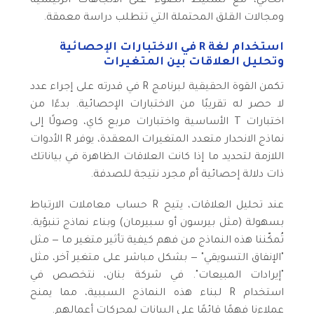
الحالي، مع تسليط الضوء على الاتجاهات الرئيسية
ومجالات القلق المحتملة التي تتطلب دراسة معمقة.
استخدام لغة R في الاختبارات الإحصائية
وتحليل العلاقات بين المتغيرات
تكمن القوة الحقيقية لبرنامج R في قدرته على إجراء عدد
لا حصر له تقريبًا من الاختبارات الإحصائية. بدءًا من
اختبارات T الأساسية واختبارات مربع كاي، وصولًا إلى
نماذج الانحدار متعدد المتغيرات المعقدة، يوفر R الأدوات
اللازمة لتحديد ما إذا كانت العلاقات الظاهرة في بياناتك
ذات دلالة إحصائية أم مجرد نتيجة للصدفة.
عند تحليل العلاقات، يتيح R حساب معاملات الارتباط
بسهولة (مثل بيرسون أو سبيرمان) وبناء نماذج تنبؤية.
تُمكّننا هذه النماذج من فهم كيفية تأثير متغير ما — مثل
"الإنفاق التسويقي" — بشكل مباشر على متغير آخر، مثل
"إيرادات المبيعات". في شركة بنان، نتخصص في
استخدام R لبناء هذه النماذج السببية، مما يمنح
عملاءنا فهمًا قائمًا على البيانات لمحركات أعمالهم.