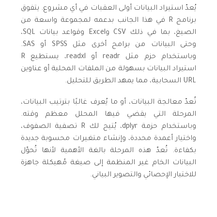
يُعدّ استيراد البيانات أولى العقبات في أي مشروع. يتفوق
برنامج R في هذا الجانب بدعمه لمجموعة واسعة من
الصيغ، بما في ذلك CSV وExcel وقواعد بيانات SQL،
وحتى البيانات من برامج أخرى مثل SPSS أو SAS.
وباستخدام حزم مثل readr أو readxl، يستطيع R
استيراد البيانات بسهولة من الملفات المحلية أو عناوين
URL السحابية، مما يمهد الطريق للتحليل.
تُعدّ معالجة البيانات، أو ما يُعرف غالبًا بترتيب البيانات،
المرحلة التي يقضي فيها المحلل معظم وقته.
وباستخدام حزمة dplyr، يُتيح لك R تصفية الصفوف،
واختيار أعمدة محددة، وإنشاء متغيرات محسوبة جديدة
بكفاءة. تُعدّ هذه المرحلة بالغة الأهمية لأنها تُحوّل
البيانات الخام غير المنظمة إلى صيغة مُهيكلة جاهزة
للاختبار الإحصائي والتصوير البياني.