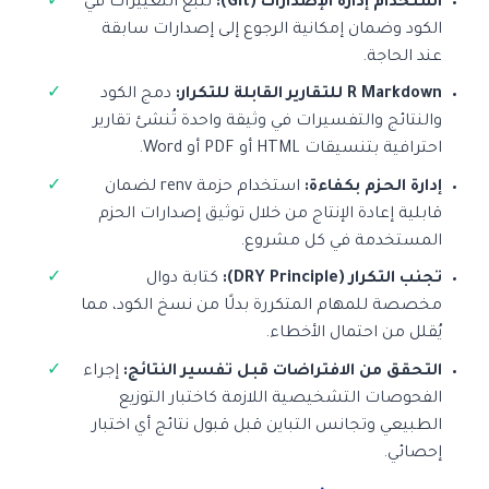
استخدام إدارة الإصدارات (Git):
تتبع التغييرات في
الكود وضمان إمكانية الرجوع إلى إصدارات سابقة
عند الحاجة.
R Markdown للتقارير القابلة للتكرار:
دمج الكود
والنتائج والتفسيرات في وثيقة واحدة تُنشئ تقارير
احترافية بتنسيقات HTML أو PDF أو Word.
إدارة الحزم بكفاءة:
استخدام حزمة renv لضمان
قابلية إعادة الإنتاج من خلال توثيق إصدارات الحزم
المستخدمة في كل مشروع.
تجنب التكرار (DRY Principle):
كتابة دوال
مخصصة للمهام المتكررة بدلًا من نسخ الكود، مما
يُقلل من احتمال الأخطاء.
التحقق من الافتراضات قبل تفسير النتائج:
إجراء
الفحوصات التشخيصية اللازمة كاختبار التوزيع
الطبيعي وتجانس التباين قبل قبول نتائج أي اختبار
إحصائي.