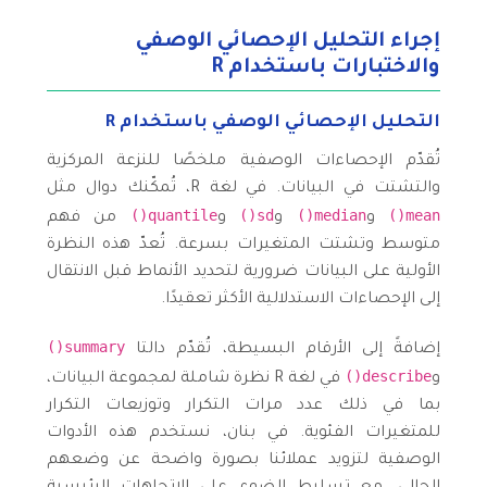
إجراء التحليل الإحصائي الوصفي
والاختبارات باستخدام R
التحليل الإحصائي الوصفي باستخدام R
تُقدّم الإحصاءات الوصفية ملخصًا للنزعة المركزية
والتشتت في البيانات. في لغة R، تُمكّنك دوال مثل
quantile()
sd()
median()
mean()
و
و
و
من فهم
متوسط وتشتت المتغيرات بسرعة. تُعدّ هذه النظرة
الأولية على البيانات ضرورية لتحديد الأنماط قبل الانتقال
إلى الإحصاءات الاستدلالية الأكثر تعقيدًا.
summary()
إضافةً إلى الأرقام البسيطة، تُقدّم دالتا
describe()
و
في لغة R نظرة شاملة لمجموعة البيانات،
بما في ذلك عدد مرات التكرار وتوزيعات التكرار
للمتغيرات الفئوية. في بنان، نستخدم هذه الأدوات
الوصفية لتزويد عملائنا بصورة واضحة عن وضعهم