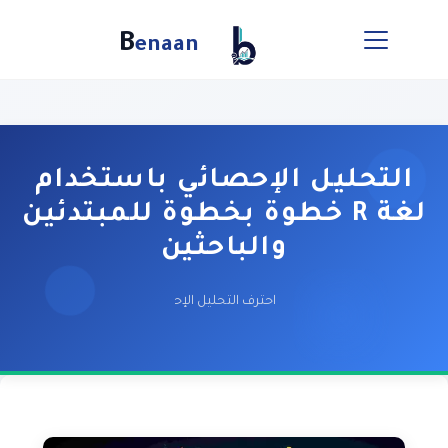
B
enaan
التحليل الإحصائي باستخدام
لغة R خطوة بخطوة للمبتدئين
والباحثين
احترف التحليل الإحصائي باستخدام لغة R وأحدث تقنيات المعالجة مع شركة بنان Benaan