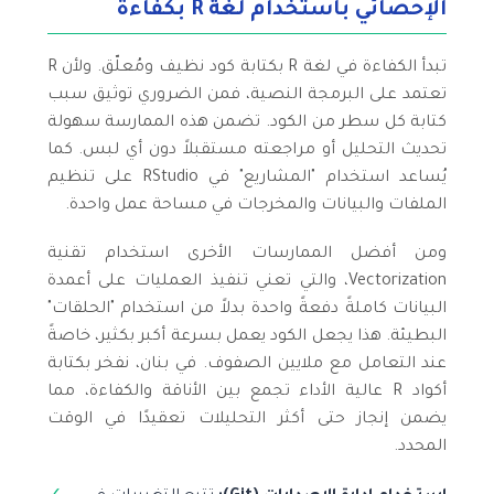
الإحصائي باستخدام لغة R بكفاءة
تبدأ الكفاءة في لغة R بكتابة كود نظيف ومُعلّق. ولأن R
تعتمد على البرمجة النصية، فمن الضروري توثيق سبب
كتابة كل سطر من الكود. تضمن هذه الممارسة سهولة
تحديث التحليل أو مراجعته مستقبلاً دون أي لبس. كما
يُساعد استخدام "المشاريع" في RStudio على تنظيم
الملفات والبيانات والمخرجات في مساحة عمل واحدة.
ومن أفضل الممارسات الأخرى استخدام تقنية
Vectorization، والتي تعني تنفيذ العمليات على أعمدة
البيانات كاملةً دفعةً واحدة بدلاً من استخدام "الحلقات"
البطيئة. هذا يجعل الكود يعمل بسرعة أكبر بكثير، خاصةً
عند التعامل مع ملايين الصفوف. في بنان، نفخر بكتابة
أكواد R عالية الأداء تجمع بين الأناقة والكفاءة، مما
يضمن إنجاز حتى أكثر التحليلات تعقيدًا في الوقت
المحدد.