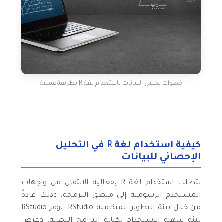
خطوات تحليل البيانات باستخدام لغة R بطريقة عملية
كيفية استخدام لغة R في التحليل
الإحصائي للبيانات
يتطلب استخدام لغة R بفعالية الانتقال من واجهات
المستخدم الرسومية إلى منطق البرمجة، وذلك عادةً
من خلال بيئة التطوير المتكاملة RStudio. توفر RStudio
بيئة سهلة الاستخدام لكتابة البرامج النصية، وعرض