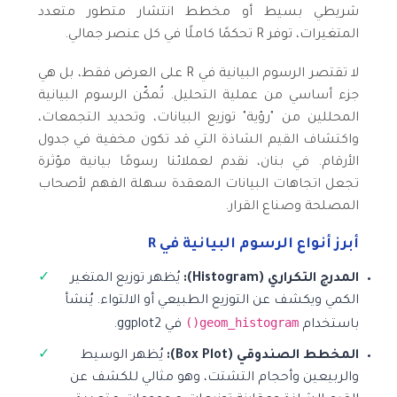
شريطي بسيط أو مخطط انتشار متطور متعدد
المتغيرات، توفر R تحكمًا كاملًا في كل عنصر جمالي.
لا تقتصر الرسوم البيانية في R على العرض فقط، بل هي
جزء أساسي من عملية التحليل. تُمكّن الرسوم البيانية
المحللين من "رؤية" توزيع البيانات، وتحديد التجمعات،
واكتشاف القيم الشاذة التي قد تكون مخفية في جدول
الأرقام. في بنان، نقدم لعملائنا رسومًا بيانية مؤثرة
تجعل اتجاهات البيانات المعقدة سهلة الفهم لأصحاب
المصلحة وصناع القرار.
أبرز أنواع الرسوم البيانية في R
المدرج التكراري (Histogram):
يُظهر توزيع المتغير
الكمي ويكشف عن التوزيع الطبيعي أو الالتواء. يُنشأ
geom_histogram()
باستخدام
في ggplot2.
المخطط الصندوقي (Box Plot):
يُظهر الوسيط
والربيعين وأحجام التشتت، وهو مثالي للكشف عن