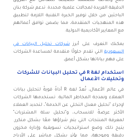
دمج وظائف مُصممة خصيصًا للتعامل مع الفروق
الدقيقة الفريدة لمجالات علمية محددة. تدعم شركة بنان
الباحثين من خلال توفير الخبرة التقنية اللازمة لتطبيق
هذه المنهجيات المتقدمة، مما يضمن توافق أعمالهم
مع المعايير الأكاديمية الدولية.
يمكنك التعرف على أبرز
شركات تحليل البيانات في
السعودية
التي تقدم حلولًا متقدمة لمساعدة الشركات
على فهم بياناتها بشكل أعمق.
استخدام لغة R في تحليل البيانات للشركات
وتحليلات الأعمال
في عالم الأعمال، تُعدّ لغة R أداةً قويةً لتحليل بيانات
العملاء ونمذجة المخاطر المالية. تستخدمها الشركات
لإجراء "تحليل معدل التخلي عن الخدمة"، لتحديد العملاء
الأكثر عرضةً للانسحاب، و"تحليل سلة المشتريات"
لمعرفة المنتجات التي يتم شراؤها معًا بشكل متكرر.
يتيح ذلك وضع استراتيجيات تسويقية وإدارة مخزون
دقيقة وموجهة، مما يؤثر بشكل مباشر على الأرباح