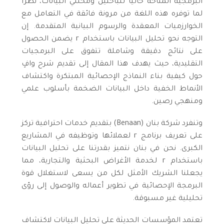
البرمجية المتاحة حالياً للباحثين ومحللي البيانات، نظراً
لما توفره هذه اللغة من مرونة فائقة في التعامل مع
الخوارزميات المعقدة والرسوم البيانية المتقدمة. إن
التوجه نحو تحليل البيانات باستخدام r يضمن الحصول
على نتائج دقيقة وشاملة تتفوق على البرمجيات
التقليدية، حيث يهدف هذا المقال إلى تقديم شرح وافٍ
حول كيفية بناء النماذج الإحصائية المبتكرة واكتشاف
الأنماط الخفية داخل البيانات الضخمة بأسلوب علمي
ومنهجي رصين.
وتنفرد شركة بنان (Benaan) بتقديم خدمات احترافية تركز
على تعريف برنامج r لعملائها وتوظيفه في المشاريع
الكبرى. نحن في بنان نتميز بقدرتنا على تحليل البيانات
باستخدام r لخدمة الأغراض البحثية والتجارية، مما
يجعلنا الشريك الأمثل لكل من يسعى لاستغلال قوة
البرمجة الإحصائية في تطوير أعماله والوصول إلى رؤى
تحليلية غير مسبوقة.
تعتمد المؤسسات الحديثة على تحليل البيانات لاكتشاف