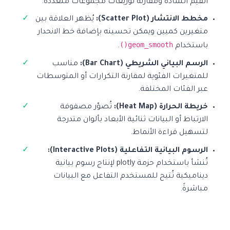
القيم الشاذة ومقارنة توزيعات مجموعات متعددة.
مخطط الانتشار (Scatter Plot):
يُظهر العلاقة بين
متغيرين كميين ويمكن تحسينه بإضافة خط الانحدار
geom_smooth()
باستخدام
.
الرسم البياني الشريطي (Bar Chart):
مناسب
للمتغيرات الفئوية لمقارنة التكرارات أو المتوسطات
عبر الفئات المختلفة.
خريطة الحرارة (Heat Map):
تُصوّر مصفوفة
الارتباط أو البيانات ثنائية الأبعاد بألوان متدرجة
لتسهيل قراءة الأنماط.
الرسوم البيانية التفاعلية (Interactive Plots):
تُنشأ باستخدام حزمة plotly لإنتاج رسوم بيانية
ديناميكية تُتيح للمستخدم التفاعل مع البيانات
مباشرةً.