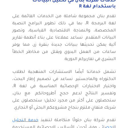
خدمات شركة بنان في تحليل البيانات
باستخدام لغة R
تقدم بنان مجموعة شاملة من الخدمات القائمة على
لغة البرمجة R، بما في ذلك تطوير البرامج النصية
المخصصة، والنمذجة الاقتصادية القياسية، وتصور
البيانات المتقدم. نساعد عملاءنا على بناء أنظمة تقارير
آلية يمكن تحديثها ببيانات جديدة بنقرة زر، مما يوفر
ساعات من العمل اليدوي ويقلل من مخاطر الخطأ
البشري في تقاريركم الدورية.
تشمل خدماتنا أيضًا الاستشارات المنهجية لطلاب
الدكتوراه والماجستير. نساعد في تصميم إطار البحث،
واختيار الاختبارات الإحصائية المناسبة في لغة R،
وتفسير النتائج لدعم حجج أطروحاتكم. مع بنان،
ستحصلون على أكثر من مجرد تحليل؛ ستحصلون على
شريك متفانٍ ملتزم بنجاح مشروعكم البحثي أو التجاري.
تقدم شركة بنان حلولًا متكاملة لتنفيذ
خدمة التحليل
الإحصائي
وفق أحدث الأساليب الإحصائية المستخدمة