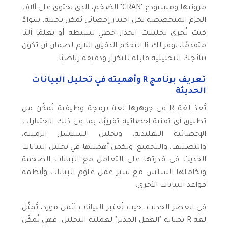
مرونتها ومستودع "CRAN" الضخم، الذي يحتوي على آلاف
الحزم المتخصصة لكل اختبار إحصائي يُمكن تخيله. سواءً
كنت تُجري تحليلات انحدار خطي بسيطة أو تعلمًا آليًا
متقدمًا، توفر لك R التحكم الدقيق اللازم لضمان أن تكون
نتائجك التحليلية قابلة للتكرار ودقيقة رياضيًا.
تعريف برنامج R وأهميته في تحليل البيانات
الحديثة
تُعدّ لغة R في جوهرها لغة برمجة وظيفية تُمكّن من
تطبيق أي تقنية إحصائية تقريبًا، بما في ذلك الاختبارات
الإحصائية التقليدية، وتحليل السلاسل الزمنية،
والتصنيف، والتجميع. وتكمن أهميتها في تحليل البيانات
الحديث في قدرتها على التعامل مع البيانات الضخمة
وتكاملها السلس مع سير عمل علوم البيانات وأنظمة
قواعد البيانات الأخرى.
في العصر الحديث، حيث تُعتبر البيانات أثمن مورد، تُمثّل
لغة R بمثابة "العقل المدبر" لعملية التحليل. فهي تُمكّن