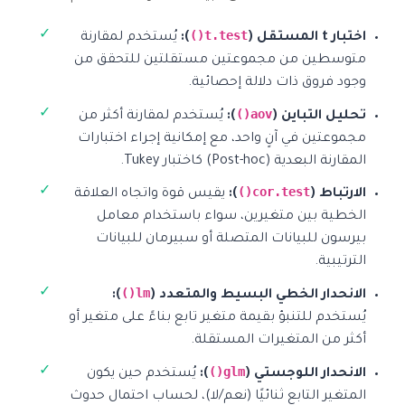
t.test()
اختبار t المستقل (
):
يُستخدم لمقارنة
متوسطين من مجموعتين مستقلتين للتحقق من
وجود فروق ذات دلالة إحصائية.
aov()
تحليل التباين (
):
يُستخدم لمقارنة أكثر من
مجموعتين في آنٍ واحد، مع إمكانية إجراء اختبارات
المقارنة البعدية (Post-hoc) كاختبار Tukey.
cor.test()
الارتباط (
):
يقيس قوة واتجاه العلاقة
الخطية بين متغيرين، سواء باستخدام معامل
بيرسون للبيانات المتصلة أو سبيرمان للبيانات
الترتيبية.
lm()
الانحدار الخطي البسيط والمتعدد (
):
يُستخدم للتنبؤ بقيمة متغير تابع بناءً على متغير أو
أكثر من المتغيرات المستقلة.
glm()
الانحدار اللوجستي (
):
يُستخدم حين يكون
المتغير التابع ثنائيًا (نعم/لا)، لحساب احتمال حدوث