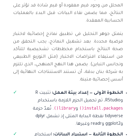
المحلل من وجود قيم مفقودة أو قيم شاذة قد تؤثر على
النتائج، مما يضمن نقاء البيانات قبل البدء بالعمليات
الحسابية المعقدة.
يتمثل جوهر التحليل في تطبيق نماذج إحصائية لاختبار
فرضية محددة. بعد تشغيل النماذج، يجب التحقق من
صحة النتائج باستخدام مخططات تشخيصية للتأكد
من استيفاء افتراضات الاختبار (مثل التوزيع الطبيعي
وتجانس التباين). يضمن هذا النهج المنهجي، الذي تلتزم
به شركة بنان بدقة، أن تستند الاستنتاجات النهائية إلى
أسس إحصائية متينة.
الخطوة الأولى — إعداد بيئة العمل:
تثبيت R
وRStudio، ثم تحميل الحزم اللازمة باستخدام
library()
install.packages()
و
. تُعدّ حزمة
tidyverse نقطة البداية المثلى إذ تشمل dplyr
وggplot2 وreadr وغيرها.
الخطوة الثانية — استيراد البيانات:
استخدام