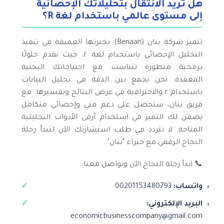
هل تريد الانتقال بتحليلاتك الإحصائية
إلى مستوى عالمي باستخدام لغة R؟
تتميز شركة بنان (Benaan) بخبرتها العميقة في تنفيذ
التحليل الإحصائي باستخدام لغة r، حيث نقدم حلولًا
برمجية متطورة تتناسب مع احتياجاتك البحثية
المعقدة. نحن نجمع بين الدقة في تحليل البيانات
باستخدام r والاحترافية في عرض النتائج وتفسيرها. مع
فريق بنان، ستحصل على دعم فني وإحصائي متكامل
يضمن لك التميز في استخدام أرقى الأدوات التحليلية
المتاحة. لا تتردد في طلب استشارتك الآن لتبدأ رحلة
النجاح الرقمي مع خبراء "بنان".
📞 ابدأ رحلة النجاح الآن وتواصل معنا:
واتساب:
00201153480793
البريد الإلكتروني:
economicbusinesscompany@gmail.com