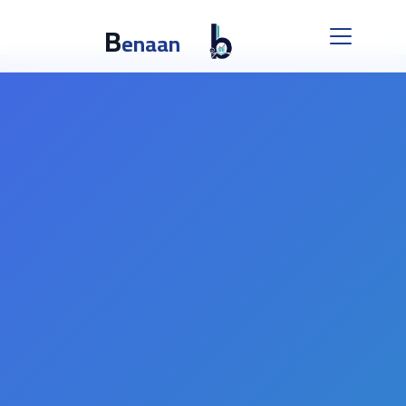
B
enaan