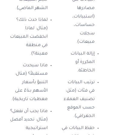
البيانات من
حجم المبيعات
مصادرها
الشهر الماضي).
(استبيانات،
لماذا حدث ذلك؟
حساسات،
(مثال: لماذا
سجلات
انخفضت المبيعات
مبيعات).
في منطقة
إزالة البيانات
معينة؟).
المكررة أو
ماذا سيحدث
الخاطئة.
مستقبلاً؟ (مثال:
ترتيب البيانات
التنبؤ بأسعار
في فئات (مثل:
الأسهم بناءً على
تصنيف العملاء
معطيات تاريخية).
حسب الموقع
ماذا يجب أن نفعل؟
الجغرافي).
(مثال: تحديد أفضل
حفظ البيانات في
استراتيجية