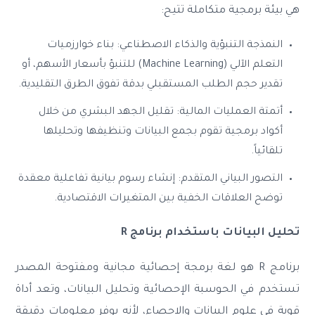
هي بيئة برمجية متكاملة تتيح:
النمذجة التنبؤية والذكاء الاصطناعي: بناء خوارزميات
التعلم الآلي (Machine Learning) للتنبؤ بأسعار الأسهم، أو
تقدير حجم الطلب المستقبلي بدقة تفوق الطرق التقليدية.
أتمتة العمليات المالية: تقليل الجهد البشري من خلال
أكواد برمجية تقوم بجمع البيانات وتنظيفها وتحليلها
تلقائياً.
التصور البياني المتقدم: إنشاء رسوم بيانية تفاعلية معقدة
توضح العلاقات الخفية بين المتغيرات الاقتصادية.
تحليل البيانات باستخدام برنامج R
برنامج R هو لغة برمجة إحصائية مجانية ومفتوحة المصدر
تستخدم في الحوسبة الإحصائية وتحليل البيانات، وتعد أداة
قوية في علوم البيانات والاحصاء، لأنه يوفر معلومات دقيقة