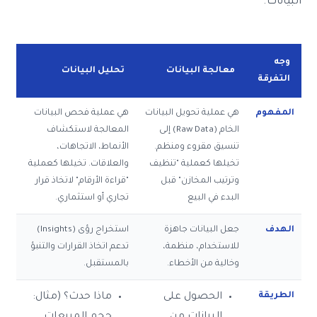
البيانات.
وجه
معالجة البيانات
تحليل البيانات
التفرقة
المفهوم
هي عملية تحويل البيانات
هي عملية فحص البيانات
الخام (Raw Data) إلى
المعالجة لاستكشاف
تنسيق مقروء ومنظم.
الأنماط، الاتجاهات،
تخيلها كعملية "تنظيف
والعلاقات. تخيلها كعملية
وترتيب المخازن" قبل
"قراءة الأرقام" لاتخاذ قرار
البدء في البيع
تجاري أو استثماري.
الهدف
جعل البيانات جاهزة
استخراج رؤى (Insights)
للاستخدام، منظمة،
تدعم اتخاذ القرارات والتنبؤ
وخالية من الأخطاء.
بالمستقبل.
الطريقة
الحصول على
ماذا حدث؟ (مثال: