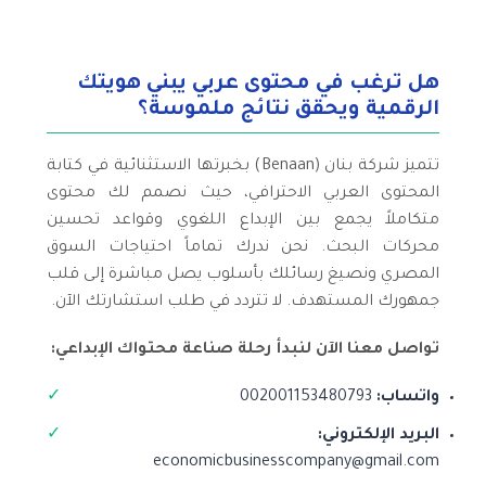
هل ترغب في محتوى عربي يبني هويتك
الرقمية ويحقق نتائج ملموسة؟
تتميز شركة بنان (Benaan) بخبرتها الاستثنائية في كتابة
المحتوى العربي الاحترافي، حيث نصمم لك محتوى
متكاملاً يجمع بين الإبداع اللغوي وقواعد تحسين
محركات البحث. نحن ندرك تماماً احتياجات السوق
المصري ونصيغ رسائلك بأسلوب يصل مباشرة إلى قلب
جمهورك المستهدف. لا تتردد في طلب استشارتك الآن.
تواصل معنا الآن لنبدأ رحلة صناعة محتواك الإبداعي:
واتساب:
002001153480793
البريد الإلكتروني:
economicbusinesscompany@gmail.com