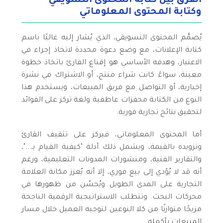
الفرق بين كتابة المحتوى التسويقي
وكتابة المحتوى المعلوماتي
يُصمَّم المحتوى التسويقي، الذي يُشار إليه غالبًا باسم
كتابة الإعلانات، مع وضع دعوة محددة لاتخاذ إجراء في
الاعتبار، وهدفه الأساسي هو إقناع القارئ باتخاذ خطوة
معينة، سواءً كانت شراء منتج، أو الاشتراك في نشرة
إخبارية، أو التواصل مع فريق المبيعات، ويستخدم هذا
النوع من الكتابة محفزات عاطفية ولغة تركز على الفوائد
لتحقيق نتائج تجارية فورية.
أما المحتوى المعلوماتي، فيركز على تثقيف القارئ
وتزويده بالقيمة، ويشمل ذلك أدلة "كيفية القيام بـ..."،
والتقارير الفنية، ومنشورات المدونات التعليمية، ورغم
أنه قد لا يُؤدي إلى بيع فوري، إلا أنه يُعزز مكانة العلامة
التجارية على المدى الطويل ويُحسّن من ظهورها في
محركات البحث. وتتطلب الاستراتيجية الرقمية الناجحة
مزيجًا متوازنًا من كلا النوعين لتوجيه العميل خلال مسار
المبيعات بأكمله.