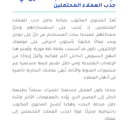
جذب العملاء المحتملين
يُعدّ المحتوى المكتوب بمثابة عامل جذب للعملاء
المحتملين، إذ يُجيب على استفساراتهم ويحلّ
مشاكلهم. فعندما يبحث المستخدم عن حلّ على جوجل
ويجد مقالًا مكتوبًا بأسلوبٍ احترافي على موقعك
الإلكتروني، تكون قد أسست علاقة ثقة فورية. ويُعتبر هذا
النهج التسويقي الداخلي أكثر فعالية وأقلّ إزعاجًا من
الإعلانات التقليدية؛ ومن خلال تقديم قيمة مستمرة عبر
منشورات المدونة والأدلة، تُبقي علامتك التجارية حاضرة
في أذهان العملاء.
عندما يكون العميل مستعدًا للشراء، سيلجأ بطبيعة
الحال إلى المصدر الذي زوّده بالمعلومات الأكثر فائدة
خلال مرحلة البحث؛ وهكذا يُصبح المحتوى المكتوب
باحترافية محركًا قويًا لجذب العملاء المحتملين إلى
عملك.