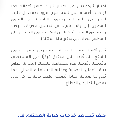
اختيار شركة بنان يعني اختيار شريك يُعامل أعمالك كما
لو كانت أعماله، نحن لسنا مجرد مزود خدمة، بل حليف
استراتيجي دائم لك. وجذورنا الراسخة في السوق
المصري، إلى جانب خبرتنا في تحسين محركات البحث
والتسويق الرقمي، تُمكّننا من ابتكار محتوى لا يقتصر على
المظهر الجذاب، بل يحقق أداءً استثنائيًا.
نُولي أهمية قصوى للأصالة والدقة، وفي عصر المحتوى
المُنتج آليًا، تُقدم بنان محتوىً مُركزًا على المستخدم،
ومُدقّقًا، ومُوثقًا، يُعزز مصداقية علامتك التجارية. نفهم
بيئة الأعمال المصرية وعقلية المستهلك المحلي، مما
يُتيح لنا صياغة رسائل تُصيب الهدف بدقة في كل مرة،
بغض النظر عن القطاع.
كيف تساعد خدمات كتابة المحتوى في