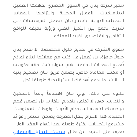
تتميز شركة بنان في السوق المصري بفهمها العميق
لديناميكيات الأعمال المحلية والتزامها بالمعايير
التحليلية الدولية. باختيار بنان، تحصل المؤسسات على
شريك يجمع بين التميز التقني ورؤية دقيقة للواقع
الثقافي والاقتصادي الفريد للمملكة.
تتفوق الشركة في تقديم حلول مُخصصة. لا تقدم بنان
حلولاً جاهزة، بل تعمل عن كثب مع عملائها لبناء نماذج
تُعالج التحديات الخاصة بهم. سواء كنت جهة حكومية
أو مكتب محاماة خاص، يضمن فريق بنان تصميم بنية
البيانات بما يدعم أهدافك الاستراتيجية طويلة الأجل.
علاوة على ذلك، تُولي بنان اهتماماً بالغاً بالتمكين
والتدريب. فهي لا تكتفي بتقديم التقارير، بل تضمن فهم
موظفيك لكيفية استخدام الأدوات ولوحات المعلومات
الجديدة. هذا الالتزام بنقل المعرفة يضمن استمرار فوائد
مشروع التحليلات لفترة طويلة بعد انتهاء العقد الأولي.
تعرف على المزيد من خلال
خدمات التحليل الإحصائي