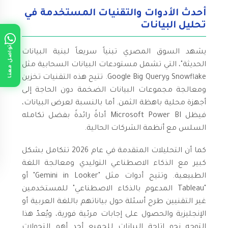
أحدث الأدوات والتقنيات المستخدمة في
تحليل البيانات
تواصل معنا
يشهد السوق المصري تبنياً سريعاً لبنية البيانات
الحديثة"، التي تشمل مستودعات البيانات السحابية مثل
Snowflake وGoogle Big Query. تتيح هذه التقنيات تخزين
ومعالجة مجموعات البيانات الضخمة دون الحاجة إلى
أجهزة محلية باهظة الثمن. أما بالنسبة لعرض البيانات،
فيظل Microsoft Power BI أداةً رائدةً بفضل تكامله
السلس مع أنظمة الشركات الحالية.
كما أن التحليلات المتقدمة في عام 2026 تتكامل بشكل
كبير مع الذكاء الاصطناعي التوليدي ومعالجة اللغة
الطبيعية. وتتيح أدوات مثل "Gemini in Looker" أو
"Tableau المدعوم بالذكاء الاصطناعي" للمستخدمين
غير التقنيين طرح أسئلة حول بياناتهم باللغة العربية أو
الإنجليزية والحصول على إجابات مرئية فورية، ويُعدّ هذا
التوجه نحو إتاحة البيانات للجميع أحد أهم التحولات