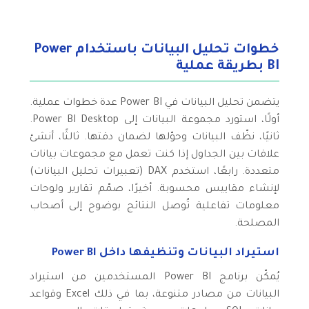
خطوات تحليل البيانات باستخدام Power
BI بطريقة عملية
يتضمن تحليل البيانات في Power BI عدة خطوات عملية.
أولًا، استورد مجموعة البيانات إلى Power BI Desktop.
ثانيًا، نظّف البيانات وحوّلها لضمان دقتها. ثالثًا، أنشئ
علاقات بين الجداول إذا كنت تعمل مع مجموعات بيانات
متعددة. رابعًا، استخدم DAX (تعبيرات تحليل البيانات)
لإنشاء مقاييس محسوبة. أخيرًا، صمّم تقارير ولوحات
معلومات تفاعلية تُوصل النتائج بوضوح إلى أصحاب
المصلحة.
استيراد البيانات وتنظيفها داخل Power BI
يُمكّن برنامج Power BI المستخدمين من استيراد
البيانات من مصادر متنوعة، بما في ذلك Excel وقواعد