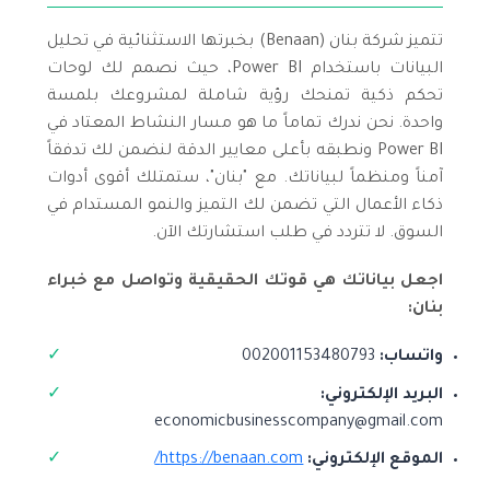
تتميز شركة بنان (Benaan) بخبرتها الاستثنائية في تحليل
البيانات باستخدام Power BI، حيث نصمم لك لوحات
تحكم ذكية تمنحك رؤية شاملة لمشروعك بلمسة
واحدة. نحن ندرك تماماً ما هو مسار النشاط المعتاد في
Power BI ونطبقه بأعلى معايير الدقة لنضمن لك تدفقاً
آمناً ومنظماً لبياناتك. مع "بنان"، ستمتلك أقوى أدوات
ذكاء الأعمال التي تضمن لك التميز والنمو المستدام في
السوق. لا تتردد في طلب استشارتك الآن.
اجعل بياناتك هي قوتك الحقيقية وتواصل مع خبراء
بنان:
واتساب:
002001153480793
البريد الإلكتروني:
economicbusinesscompany@gmail.com
الموقع الإلكتروني:
https://benaan.com/