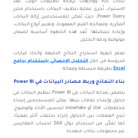
بيانات SQL وواجهات برمجة تطبيقات الويب. بعد
الاستيراد، تُجرى عملية تنظيف البيانات باستخدام محرر
Power Query، حيث يُمكن للمستخدمين إزالة البيانات
المكررة، ومعالجة القيم المفقودة، وتغيير أنواع البيانات،
وإعادة تشكيلها. تُعد هذه الخطوة أساسية لضمان
موثوقية ودقة التحليل.
تعلم كيفية استخراج النتائج الدقيقة واتخاذ قرارات
مدروسة من خلال
التحليل الإحصائي باستخدام برنامج
Excel
بطريقة مبسطة وفعالة.
بناء النماذج وربط مصادر البيانات في Power BI
يتضمن نمذجة البيانات في Power BI تنظيم البيانات في
جداول وإنشاء علاقات بينها. يمكن للمستخدمين إنشاء
مخططات star أو snowflake لتحسين الأداء والوضوح.
تتيح العلاقات بين الجداول إجراء تحليلات أكثر تعقيدًا،
كما تمكّن من استخدام دوال DAX لحساب المقاييس
عبر مجموعات بيانات متعددة.