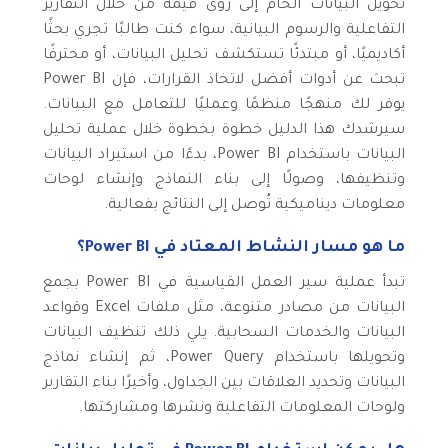
تحويل البيانات الخام إلى رؤى قيمة من خلال التقارير
التفاعلية والرسوم البيانية، سواء كنت طالبًا تجري بحثًا
أكاديميًا، أو مبتدئًا تستكشف تحليل البيانات، أو محترفًا
تبحث عن أدوات أفضل لاتخاذ القرارات، فإن Power BI
يوفر لك منهجًا منظمًا وعمليًا للتعامل مع البيانات.
سيرشدك هذا الدليل خطوة بخطوة خلال عملية تحليل
البيانات باستخدام Power BI، بدءًا من استيراد البيانات
وتنظيفها، وصولًا إلى بناء النماذج وإنشاء لوحات
معلومات ديناميكية تُوصل إلى النتائج بفعالية.
ما هو مسار النشاط المعتاد في Power BI؟
تبدأ عملية سير العمل القياسية في Power BI بجمع
البيانات من مصادر متنوعة، مثل ملفات Excel وقواعد
البيانات والخدمات السحابية. يلي ذلك تنظيف البيانات
وتحويلها باستخدام Power Query، ثم إنشاء نماذج
البيانات وتحديد العلاقات بين الجداول، وأخيرًا بناء التقارير
ولوحات المعلومات التفاعلية ونشرها ومشاركتها.