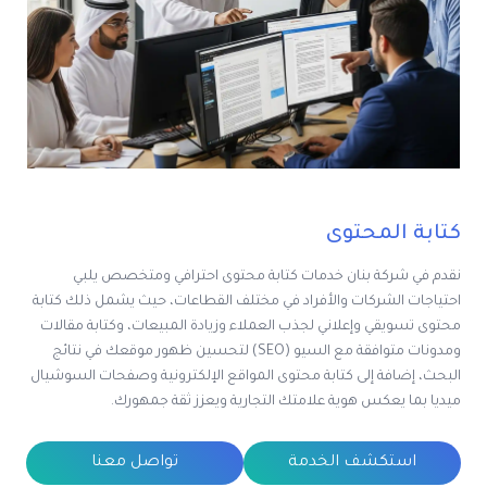
كتابة المحتوى
نقدم في شركة بنان خدمات كتابة محتوى احترافي ومتخصص يلبي
احتياجات الشركات والأفراد في مختلف القطاعات، حيث يشمل ذلك كتابة
محتوى تسويقي وإعلاني لجذب العملاء وزيادة المبيعات، وكتابة مقالات
ومدونات متوافقة مع السيو (SEO) لتحسين ظهور موقعك في نتائج
البحث، إضافة إلى كتابة محتوى المواقع الإلكترونية وصفحات السوشيال
ميديا بما يعكس هوية علامتك التجارية ويعزز ثقة جمهورك.
استكشف الخدمة
تواصل معنا